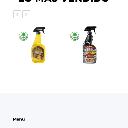
‹
›
Menu