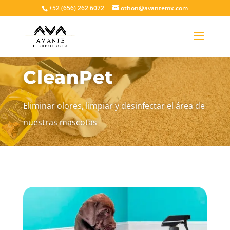
+52 (656) 262 6072
othon@avantemx.com
CleanPet
Eliminar olores, limpiar y desinfectar el área de
nuestras mascotas